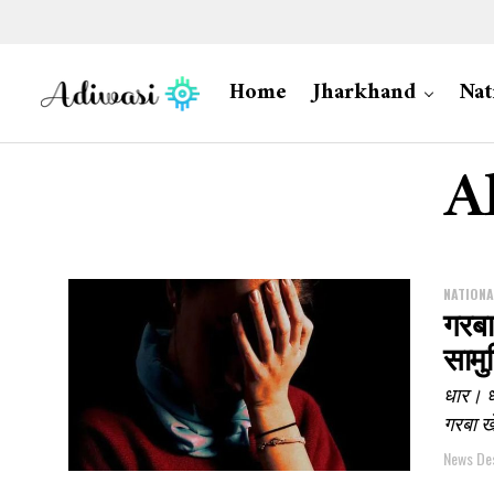
Home
Jharkhand
Nat
A
NATIONA
गरबा
सामुह
धार। ध
गरबा ख
News De