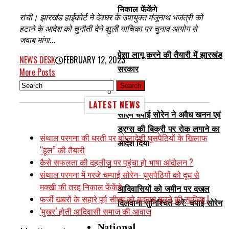
निकाल फेंकेंगे
रांची। झारखंड हाईकोर्ट ने दे‌वघर के उपायुक्त मंजूनाथ भजंत्री को
हटाने के आदेश को चुनौती देने वाली याचिका पर चुनाव आयोग से
जवाब मांगा...
पेसा लागू करने की तैयारी में झारखंड
NEWS DESK
FEBRUARY 12, 2023
सरकार
More Posts
LATEST NEWS
सीएम चंपाई सोरेन ने अवैध खनन एवं
ड्रग्स की बिक्री पर रोक लगाने का
संथाल परगना की धरती पर बांग्लादेशी घुसपैठियों के खिलाफ
आदेश दिया
“हूल” की तैयारी
कैसे सफलता की दहलीज पर पहुंचा हो भाषा आंदोलन ?
संथाल परगना में गरजे चम्पाई सोरेन- घुसपैठियों को दूध से
मक्खी की तरह निकाल फेंकेंगे
आदिवासियों को जमीन पर दखल
फर्जी खबरों के सहारे पूर्व सीएम को बदनाम करने की साजिश !
दिलवाना सुनिश्चित करें: चंपाई सोरेन
‘मुखर’ होती आदिवासी समाज की आवाज
National