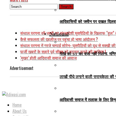
आदिवासियों को जमीन पर दखल दिलवाना 
संथाल परगना की धरती पर बांग्लादेशी घुसपैठियों के खिलाफ “हूल” 
National
कैसे सफलता की दहलीज पर पहुंचा हो भाषा आंदोलन ?
संथाल परगना में गरजे चम्पाई सोरेन- घुसपैठियों को दूध से मक्खी की
फर्जी खबरों के सहारे पूर्व सीएम को बदनाम करने की साजिश !
मैतेई को ST का दर्जा नहीं मिलेगा, मण
‘मुखर’ होती आदिवासी समाज की आवाज
Advertisement
लाखों पौधे लगाने वाली सरायकेला की चाम
आदिवासी समाज में तलाक के लिए हिन्द
Home
About Us