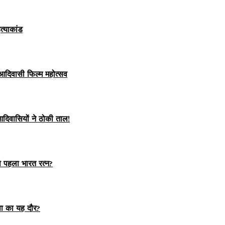
त्याकांड
आदिवासी फिल्म महोत्सव
दिवासियों ने ठोकी ताल!
पहला भारत रत्न?
ंसा का यह दौर?