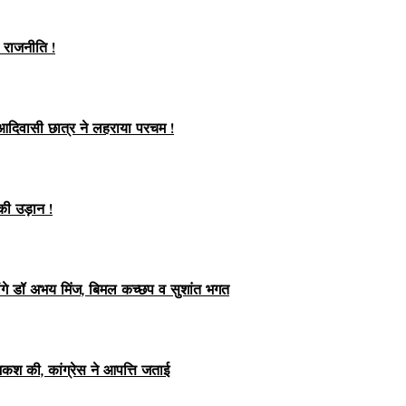
ी राजनीति !
 आदिवासी छात्र ने लहराया परचम !
की उड़ान !
ग लेंगे डॉ अभय मिंज, बिमल कच्छप व सुशांत भगत
ेशकश की, कांग्रेस ने आपत्ति जताई