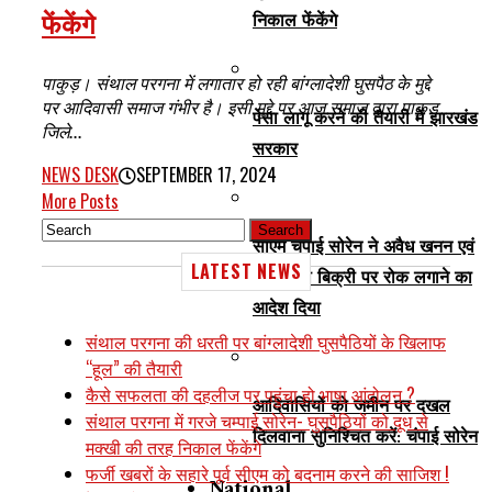
फेंकेंगे
निकाल फेंकेंगे
पाकुड़। संथाल परगना में लगातार हो रही बांग्लादेशी घुसपैठ के मुद्दे
पर आदिवासी समाज गंभीर है। इसी मुद्दे पर आज समाज द्वारा पाकुड़
पेसा लागू करने की तैयारी में झारखंड
जिले...
सरकार
NEWS DESK
SEPTEMBER 17, 2024
More Posts
सीएम चंपाई सोरेन ने अवैध खनन एवं
LATEST NEWS
ड्रग्स की बिक्री पर रोक लगाने का
आदेश दिया
संथाल परगना की धरती पर बांग्लादेशी घुसपैठियों के खिलाफ
“हूल” की तैयारी
कैसे सफलता की दहलीज पर पहुंचा हो भाषा आंदोलन ?
आदिवासियों को जमीन पर दखल
संथाल परगना में गरजे चम्पाई सोरेन- घुसपैठियों को दूध से
दिलवाना सुनिश्चित करें: चंपाई सोरेन
मक्खी की तरह निकाल फेंकेंगे
फर्जी खबरों के सहारे पूर्व सीएम को बदनाम करने की साजिश !
National