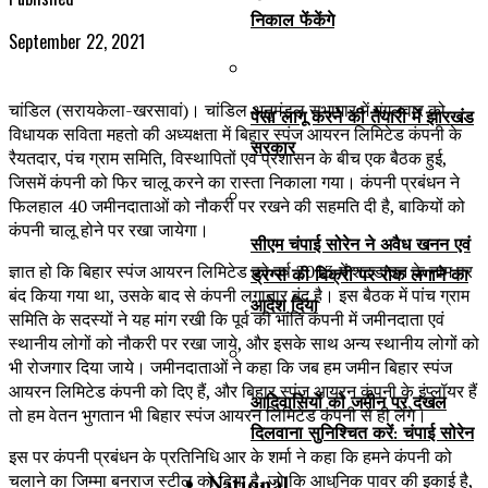
निकाल फेंकेंगे
September 22, 2021
चांडिल (सरायकेला-खरसावां)। चांडिल अनुमंडल सभागार में मंगलवार को
पेसा लागू करने की तैयारी में झारखंड
विधायक सविता महतो की अध्यक्षता में बिहार स्पंज आयरन लिमिटेड कंपनी के
सरकार
रैयतदार, पंच ग्राम समिति, विस्थापितों एवं प्रशासन के बीच एक बैठक हुई,
जिसमें कंपनी को फिर चालू करने का रास्ता निकाला गया। कंपनी प्रबंधन ने
फिलहाल 40 जमीनदाताओं को नौकरी पर रखने की सहमति दी है, बाकियों को
कंपनी चालू होने पर रखा जायेगा।
सीएम चंपाई सोरेन ने अवैध खनन एवं
ज्ञात हो कि बिहार स्पंज आयरन लिमिटेड को वर्ष 2013 में शटडाउन के नाम पर
ड्रग्स की बिक्री पर रोक लगाने का
बंद किया गया था, उसके बाद से कंपनी लगातार बंद है। इस बैठक में पांच ग्राम
आदेश दिया
समिति के सदस्यों ने यह मांग रखी कि पूर्व की भांति कंपनी में जमीनदाता एवं
स्थानीय लोगों को नौकरी पर रखा जाये, और इसके साथ अन्य स्थानीय लोगों को
भी रोजगार दिया जाये। जमीनदाताओं ने कहा कि जब हम जमीन बिहार स्पंज
आयरन लिमिटेड कंपनी को दिए हैं, और बिहार स्पंज आयरन कंपनी के इंप्लॉयर हैं
आदिवासियों को जमीन पर दखल
तो हम वेतन भुगतान भी बिहार स्पंज आयरन लिमिटेड कंपनी से ही लेंगे।
दिलवाना सुनिश्चित करें: चंपाई सोरेन
इस पर कंपनी प्रबंधन के प्रतिनिधि आर के शर्मा ने कहा कि हमने कंपनी को
National
चलाने का जिम्मा बनराज स्टील को दिया है, जो कि आधुनिक पावर की इकाई है,