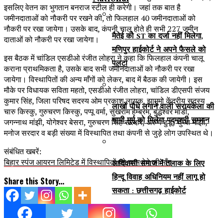
इसलिए वेतन का भुगतान बनराज स्टील ही करेगी। जहां तक बात है
जमीनदाताओं को नौकरी पर रखने की, तो फिलहाल 40 जमीनदाताओं को
नौकरी पर रखा जायेगा। उसके बाद, कंपनी चालू होते ही सभी 227 जमीन
मैतेई को ST का दर्जा नहीं मिलेगा,
दाताओं को नौकरी पर रखा जायेगा।
मणिपुर हाईकोर्ट ने अपने फैसले को
इस बैठक में चांडिल एसडीओ रंजीत लोहरा ने कहा कि फिलहाल कंपनी चालू
पलटा
कराना प्राथमिकता है, उसके बाद सभी जमीनदाताओं को नौकरी पर रखा
जायेगा। विस्थापितों की अन्य माँगों को लेकर, बाद में बैठक की जायेगी। इस
मौके पर विधायक सविता महतो, एसडीओ रंजीत लोहरा, चांडिल डीएसपी संजय
कुमार सिंह, जिला परिषद सदस्य ओम प्रकाश लायक, झामुमो केंद्रीय सदस्य
लाखों पौधे लगाने वाली सरायकेला की
चारु किस्कु, गुरुचरण किस्कु, पप्पू वर्मा, सुखराम हेम्ब्रम, बुद्धेश्वर मार्डी,
चामी मुर्मू को मिलेगा पद्मश्री सम्मान
जगन्नाथ मांझी, योगेश्वर बेसरा, गुरुचरण सिंह सरदार, अरुण टुडू, थुम्बा मांझी,
मनोज सरदार व बड़ी संख्या में विस्थापित तथा कंपनी से जुड़े लोग उपस्थित थे।
संबंधित खबरें:
बिहार स्पंज आयरन लिमिटेड में विस्थापितों को काम देने की माँग
आदिवासी समाज में तलाक के लिए
हिन्दू विवाह अधिनियम नहीं लागू हो
Share this Story...
सकता : छत्तीसगढ़ हाईकोर्ट