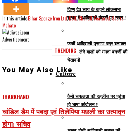
विष्णु देव साय के बहाने लोकसभा
चुनाव में आदिवासी वोटरों पर नजर !
In this article:
Bihar Sponge Iron Ltd
,
BSIL
,
Chandil
,
Featured
,
Sabita
Mahato
Advertisement
फर्जी आदिवासी प्रमाण पत्र बनाकर
TRENDING
नौकरी लेने वालों को ममता बनर्जी की
चेतावनी
You May Also Like
Culture
कैसे सफलता की दहलीज पर पहुंचा
JHARKHAND
हो भाषा आंदोलन ?
चांडिल डैम में पबदा एवं तिलेपिया मछली का उत्पादन
होगा: सचिव