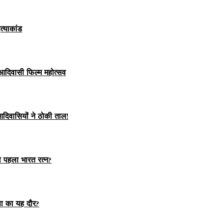
त्याकांड
आदिवासी फिल्म महोत्सव
दिवासियों ने ठोकी ताल!
पहला भारत रत्न?
ंसा का यह दौर?