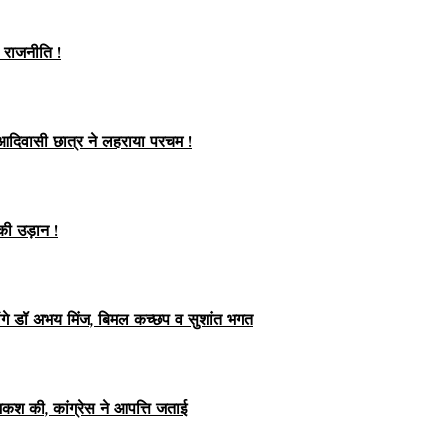
ी राजनीति !
 आदिवासी छात्र ने लहराया परचम !
की उड़ान !
ग लेंगे डॉ अभय मिंज, बिमल कच्छप व सुशांत भगत
ेशकश की, कांग्रेस ने आपत्ति जताई