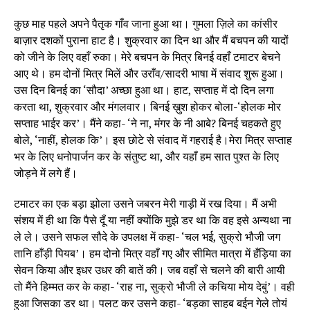
कुछ माह पहले अपने पैतृक गाँव जाना हुआ था। गुमला ज़िले का कांसीर
बाज़ार दशकों पुराना हाट है। शुक्रवार का दिन था और मैं बचपन की यादों
को जीने के लिए वहाँ रुका। मेरे बचपन के मित्र बिनई वहाँ टमाटर बेचने
आए थे। हम दोनों मित्र मिलें और उराँव/सादरी भाषा में संवाद शुरू हुआ।
उस दिन बिनई का ‘सौदा’ अच्छा हुआ था। हाट, सप्ताह में दो दिन लगा
करता था, शुक्रवार और मंगलवार। बिनई ख़ुश होकर बोला-‘होलक मोर
सप्ताह भाईर कर’। मैंने कहा- ‘ने ना, मंगर के नी आबे? बिनई चहकते हुए
बोले, ‘नाहीं, होलक कि’। इस छोटे से संवाद में गहराई है।मेरा मित्र सप्ताह
भर के लिए धनोपार्जन कर के संतुष्ट था, और यहाँ हम सात पुश्त के लिए
जोड़ने में लगे हैं।
टमाटर का एक बड़ा झोला उसने जबरन मेरी गाड़ी में रख दिया। मैं अभी
संशय में ही था कि पैसे दूँ या नहीं क्योंकि मुझे डर था कि वह इसे अन्यथा ना
ले ले। उसने सफल सौदे के उपलक्ष में कहा- ‘चल भई, सुक्रो भौजी जग
तानि हाँड़ी पियब’। हम दोनो मित्र वहाँ गए और सीमित मात्रा में हँड़िया का
सेवन किया और इधर उधर की बातें की। जब वहाँ से चलने की बारी आयी
तो मैंने हिम्मत कर के कहा- ‘राह ना, सुक्रो भौजी ले कचिया मोय देबुं’। वही
हुआ जिसका डर था। पलट कर उसने कहा- ‘बड़का साहब बईन गेले तोयं