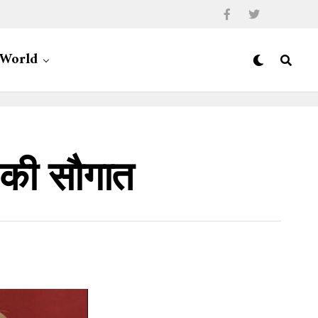
World
 की सौगात