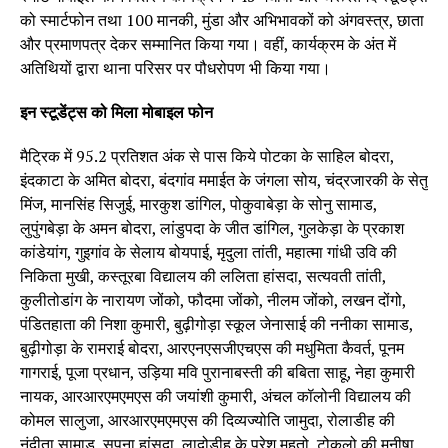
को स्मार्टफोन तथा 100 मानकी, मुंडा और अभिभावकों को अंगवस्त्र, छाता
और प्रमाणपत्र देकर सम्मानित किया गया। वहीं, कार्यक्रम के अंत में
अतिथियों द्वारा थाना परिसर पर पौधरोपण भी किया गया।
इन स्टूडेंट्स को मिला मोबाइल फोन
मैट्रिक में 95.2 प्रतिशत अंक से पास किये पोटका के साहिल बोदरा,
इंदकाटा के अमित बोदरा, बंदगांव ममाईत के जंगला सोय, चंद्रजारकी के सेतु
मिंज, मानसिंह सिजुई, मारकुश डांगिल, पोकुवाबेड़ा के सोनु सामाड,
लुपुंगबेड़ा के अमन बोदरा, लांडुपदा के जीत डांगिल, गुलकेड़ा के प्रकाश
कांडेयांग, गुइगांव के सेलाय बोयपाई, मृदुला तांती, महात्मा गांधी उवि की
निकिता मुखी, कस्तूरबा विद्यालय की ललिता हांसदा, सत्यवती तांती,
कुलीतोडांग के नारायण जोंको, फौदमा जोंको, नीलम जोंको, लखन दोंगो,
पंडितहाता की निशा कुमारी, बुढ़ीगोड़ा स्कूल जेनासाई की ननीका सामाड,
बुढ़ीगोड़ा के रामराई बोदरा, आरएनएसजीएचएस की मधुमिता कैवर्त, पूनम
गागराई, पूजा प्रधान, उड़िया मवि पुरानाबस्ती की बबिता साहू, नेहा कुमारी
नायक, आरआरएमएमएस की जयांशी कुमारी, अंचल कॉलोनी विद्यालय की
कोमल सालुजा, आरआरएमएमएस की दिव्यज्योति जामुदा, रोलाडीह की
नंदीता सामाड, सपना हांसदा, लादोडीह के परेश महतो, टोकलो की मनीषा