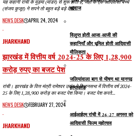
‘मुखर’ होती आदिवासी समाज की
यह कहानी रांची के मुड़मा (मांडर) से शुरू होती है, जहां के एक आदिवासी बच्चे
आवाज
(संजय कुजूर) ने सपने तो बहुत बड़े बड़े देखे...
NEWS DESK
APRIL 24, 2024
विलुप्त होती आजा-आजी की
JHARKHAND
कहानियाँ और धूमिल होती आदिवासी
मौलिकता
झारखंड में वित्तीय वर्ष 2024-25 के लिए 1,28,900
करोड़ रुपए का बजट पेश
जलियांवाला बाग से भीषण था मानगढ़
रांची। झारखंड के वित्त मंत्री रामेश्वर उरांव ने विधानसभा में वित्तीय वर्ष 2024-
हत्याकांड
25 के लिए 1,28,900 करोड़ का बजट पेश किया। बजट पेश करते...
NEWS DESK
FEBRUARY 27, 2024
आईआईएम रांची में 26-27 अगस्त को
आदिवासी फिल्म महोत्सव
JHARKHAND