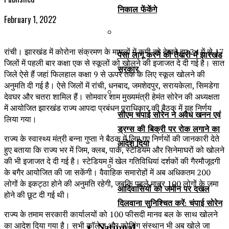
निकाल फेंकेंगे
February 1, 2022
रांची। झारखंड में कोरोना संक्रमण के मामलों में कमी को देखते हुए 24 में से 17
पेसा लागू करने की तैयारी में झारखंड
जिलों में पहली बार कक्षा एक से स्कूलों को खोलने की इजाजत दे दी गई है। सात
सरकार
जिले ऐसे हैं जहां फिलहाल कक्षा 9 से ऊपर तक के लिए स्कूल खोलने की
अनुमति दी गई है। ऐसे जिलों में रांची, धनबाद, जमशेदपुर, सरायकेला, सिमडेगा
देवघर और चतरा शामिल हैं। सोमवार शाम मुख्यमंत्री हेमंत सोरेन की अध्यक्षता
में आयोजित झारखंड राज्य आपदा प्रबंधन प्राधिकार की बैठक में यह निर्णय
सीएम चंपाई सोरेन ने अवैध खनन एवं
लिया गया।
ड्रग्स की बिक्री पर रोक लगाने का
राज्य के स्वास्थ्य मंत्री बन्ना गुप्ता ने बैठक में लिए गए निर्णयों की जानकारी देते
आदेश दिया
हुए बताया कि राज्य भर में जिम, क्लब, पार्क, स्टेडियम और सिनेमाघरों को खोलने
की भी इजाजत दे दी गई है। स्टेडियम में खेल गतिविधियां दर्शकों की गैरमौजूदगी
के बगैर आयोजित की जा सकेंगी। वैवाहिक समारोहों में अब अधिकतम 200
लोगों के इकट्ठा होने की अनुमति रहेगी, जबकि पहले मात्र 100 लोगों के जमा
आदिवासियों को जमीन पर दखल
होने की छूट दी गई थी।
दिलवाना सुनिश्चित करें: चंपाई सोरेन
राज्य के तमाम सरकारी कार्यालयों को 100 फीसदी मानव बल के साथ खोलने
National
का आदेश दिया गया है। सभी कॉलेज और कोचिंग संस्थान भी अब खोले जा