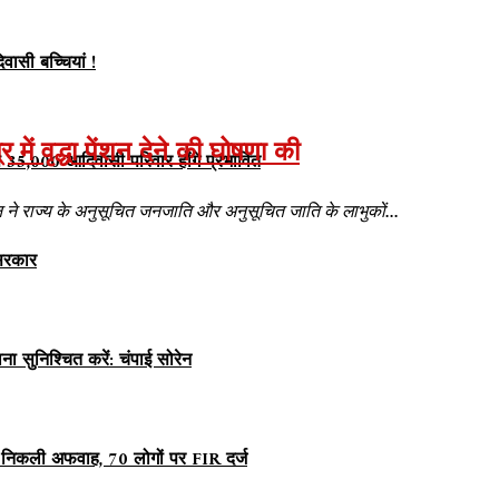
वासी बच्चियां !
ें वृद्धा पेंशन देने की घोषणा की
ण से 35,000 आदिवासी परिवार होंगे प्रभावित
ेन ने राज्य के अनुसूचित जनजाति और अनुसूचित जाति के लाभुकों...
 सरकार
सुनिश्चित करें: चंपाई सोरेन
ात निकली अफवाह, 70 लोगों पर FIR दर्ज