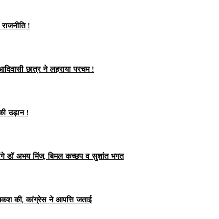
ी राजनीति !
 आदिवासी छात्र ने लहराया परचम !
की उड़ान !
ग लेंगे डॉ अभय मिंज, बिमल कच्छप व सुशांत भगत
ेशकश की, कांग्रेस ने आपत्ति जताई