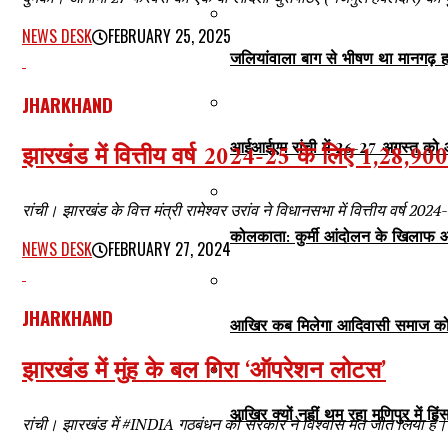
NEWS DESK
FEBRUARY 25, 2025
जलियांवाला बाग से भीषण था मानगढ़ ह
JHARKHAND
आईआईएम रांची में 26-27 अगस्त को 
झारखंड में वित्तीय वर्ष 2024-25 के लिए 1,28,9
रांची। झारखंड के वित्त मंत्री रामेश्वर उरांव ने विधानसभा में वित्तीय वर्
कोलकाता: कुर्मी आंदोलन के खिलाफ आ
NEWS DESK
FEBRUARY 27, 2024
JHARKHAND
आखिर कब मिलेगा आदिवासी समाज को 
झारखंड में मुंह के बल गिरा ‘ऑपरेशन लोटस’
आखिर क्यों नहीं थम रहा मणिपुर में हि
रांची। झारखंड में #INDIA गठबंधन की सरकार ने विश्वास मत जीत लिया है। विधा