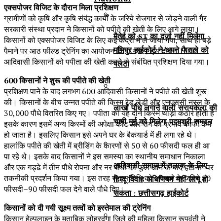
एक्सपोजर विजिट के दौरान मिला प्रशिक्षण
ग्रामीणों को कृषि और कृषि संबंद्ध कार्यों के जरिये रोजगार से जोड़ने वाली गैर
सरकारी संस्था प्रदान ने किसानों को पपीते की खेती के लिए आगे लाया।
मैतेई को ST का दर्जा नहीं मिलेगा,
किसानों को एक्सपोजर विजिट के लिए कई केंद्रों में ले जाया गया, साथ ही बड़े
मणिपुर हाईकोर्ट ने अपने फैसले को
पैमाने पर आठ फील्ड ट्रेनिंग का आयोजन किया गया। इस दौरान 1300
आदिवासी किसानों को पपीता की खेती करने से संबंधित प्रशिक्षण दिया गया।
पलटा
600 किसानों ने शुरू की पपीते की खेती
प्रशिक्षण पाने के बाद लगभग 600 आदिवासी किसानों ने पपीते की खेती शुरू
की। किसानों के बीच उन्नत पपीते की किस्म रेड लेडी और एनएससी नस्ल के
लाखों पौधे लगाने वाली सरायकेला की
30,000 पौधे वितरित किए गए। पपीता की यह दोनें किस्में थोड़ी कठोर होती है
चामी मुर्मू को मिलेगा पद्मश्री सम्मान
इसके कारण इसमें अन्य किस्मों की अपेक्षा कीट और रोग का प्रभाव काफी कम
हो जाता है। इसलिए किसान इसे अपने घर के बैकयार्ड में ही लगा रहे थे।
हालांकि पपीते की खेती में ब्रीडिंग के कारणों से 50 से 60 फीसदी फल ही आ
पा रहे थे। इसके बाद किसानों ने इस समस्या का स्थानीय समाधान निकाला
आदिवासी समाज में तलाक के लिए
और एक गड्ढे में तीन पौधे रोपना और नर पौधों को फूल आने के बाद हटाना” पर
तकनीकी प्रदर्शन किया गया। इस तरह से इस विधि को अपनाने के जरिये 80
हिन्दू विवाह अधिनियम नहीं लागू हो
फीसदी–90 फीसदी फल देने वाले पौधे दिए।
सकता : छत्तीसगढ़ हाईकोर्ट
किसानों को दी गयी सूक्ष्म तत्वों को इस्तेमाल की ट्रेनिंग
किसान हेल्पलाइन के मुताबिक लोहरदगा जिले की महिला किसान रूपवंती ने