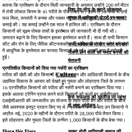
बताया कि प्रशिक्षण के दौरान मिली जानकारी के अनुसार उन्होंने 200 वर्ग मीटर
विष्णु देव साय के बहाने लोकसभा
में रांची लोकल किस्म के 45 पपीते के पौधे लगाए थे। इसमें से 38 पौधों से उन्हें
चुनाव में आदिवासी वोटरों पर नजर !
फल मिला, रूपवंती ने कच्चा और पक्का पपीता बेचकर कुल 15,950 रुपए की
कमाई की। यह कमाई उन्होंने एक साल में हासिल की। प्रशिक्षण के दौरान
किसानों को सूक्ष्म पोषक तत्वों के इस्तेमाल की जानकारी भी दी गयी थी।
उत्पादन बढ़ाने के लिए किसान इसका इस्तेमाल करते हैं। साथ ही सभी किसान
फर्जी आदिवासी प्रमाण पत्र बनाकर
कीट और रोग के लिए जैविक कीटनाशकों का इस्तेमाल करते हैं। पपीते की खेती
में आधुनिक के इस्तेमाल का फायदा किसानों को हुई। उनकी आय में बढ़ोतरी
नौकरी लेने वालों को ममता बनर्जी की
हुई।
चेतावनी
प्रगतिशील किसानों को दिया गया नर्सरी का प्रशिक्षण
Culture
पपीता की खेती की ओर किसानों के बढ़ते रुझान और आदिवासी किसानों के बीच
उद्यमिता विकास के अवसर को देखते हुए गुमला और लोहरदगा जिले के लगभग
16 प्रगतिशील किसानों को पपीता की नर्सरी बनाने का प्रशिक्षण दिया गया।
इसके अलावा ट्रेनिंग प्राप्त करने वाले किसानों को फलों पर आईसीएआर-
कैसे सफलता की दहलीज पर पहुंचा
एआईसीआरपी की जनजातीय उप योजना के तहत पॉली बैग और पपीते के बीज
हो भाषा आंदोलन ?
जैसे आवश्यक इनपुट प्रदान किए गए थे। प्रशिक्षण पाने के बाद उन किसानो ने
अप्रैल-मई, 2020 के महीनों के दौरान पपीते के 28,000 पौधे तैयार किया।
इसे लोहरदगा और गुमला जिलों के लगभग 1,000 किसानों के बीच बेचा गया।
Share this Story...