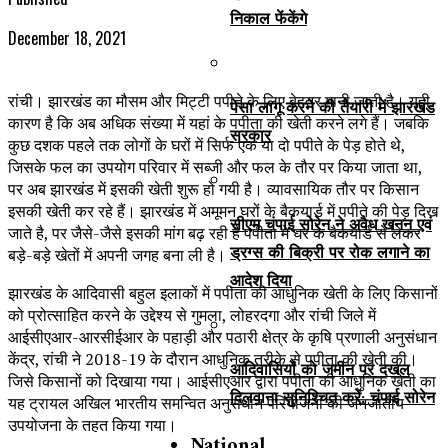
निकाल फेंकेंगे
December 18, 2021
रांची। झारखंड का मौसम और मिट्टी पपीते के लिए बेहतर मानी जाती है। यही
पेसा लागू करने की तैयारी में झारखंड
कारण है कि अब अधिक संख्या में यहां के पपीता की खेती करने लगे हैं। जबकि
सरकार
कुछ दशक पहले तक लोगों के घरों में सिर्फ एक या दो पपीते के पेड़ होते थे,
जिसके फल का उपयोग परिवार में सब्जी और फल के तौर पर किया जाता था,
पर अब झारखंड में इसकी खेती शुरू हो गयी है। व्यावसायिक तौर पर किसान
इसकी खेती कर रहे हैं। झारखंड में अमूमन घरों के बैकयार्ड में पपीते की पेड़ दिख
सीएम चंपाई सोरेन ने अवैध खनन एवं
जाते है, पर जैसे-जैसे इसकी मांग बढ़ रही है पपीता मे घर के बैकयार्ड से लेकर
ड्रग्स की बिक्री पर रोक लगाने का
बड़े-बड़े खेतों में अपनी जगह बना ली है।
आदेश दिया
झारखंड के आदिवासी बहुल इलाकों में पपीता की आधुनिक खेती के लिए किसानों
को प्रोत्साहित करने के उद्देश्य से गुमला, लोहरदगा और रांची जिले में
आईसीएआर-आरसीईआर के पहाड़ी और पठारी क्षेत्र के कृषि प्रणाली अनुसंधान
केंद्र, रांची ने 2018-19 के दौरान आधुनिक तरीके से पपीता की खेती की।
आदिवासियों को जमीन पर दखल
जिसे किसानों को दिखाया गया। आईसीएआर द्वारा पपीता की आधुनिक खेती का
दिलवाना सुनिश्चित करें: चंपाई सोरेन
यह ट्रायल अखिल भारतीय समन्वित अनुसंधान परियोजना की जनजातीय
उपयोजना के तहत किया गया।
National