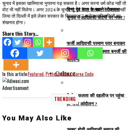
चुनाव में इसका खामियाजा भुगतना पड़ सकता है। अगर सरना धर्म कोड नहीं तो
विष्णु देव साय के बहाने लोकसभा
वोट भी नहीं मिलेगा। अगर 2024 के चुनाव से पूर्व केंद्र सरकार ने फैसला नहीं
लिया तो दिल्ली में इसे लेकर सरकार के खिलाफ 17 करोड़ आदिवासियों का
चुनाव में आदिवासी वोटरों पर नजर !
शंखनाद होगा।
Share this Story...
फर्जी आदिवासी प्रमाण पत्र बनाकर
नौकरी लेने वालों को ममता बनर्जी की
चेतावनी
Culture
In this article:
Featured
,
Protest
,
Sarna
,
Sarna Code
Advertisement
कैसे सफलता की दहलीज पर पहुंचा
TRENDING
हो भाषा आंदोलन ?
You May Also Like