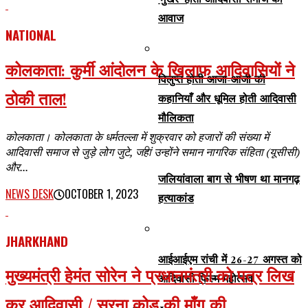
‘मुखर’ होती आदिवासी समाज की
आवाज
NATIONAL
कोलकाता: कुर्मी आंदोलन के खिलाफ आदिवासियों ने
विलुप्त होती आजा-आजी की
ठोकी ताल!
कहानियाँ और धूमिल होती आदिवासी
मौलिकता
कोलकाता। कोलकाता के धर्मतल्ला में शुक्रवार को हजारों की संख्या में
आदिवासी समाज से जुड़े लोग जुटे, जहां उन्होंने समान नागरिक संहिता (यूसीसी)
और...
जलियांवाला बाग से भीषण था मानगढ़
NEWS DESK
OCTOBER 1, 2023
हत्याकांड
JHARKHAND
आईआईएम रांची में 26-27 अगस्त को
मुख्यमंत्री हेमंत सोरेन ने प्रधानमंत्री को पत्र लिख
आदिवासी फिल्म महोत्सव
कर आदिवासी / सरना कोड की माँग की