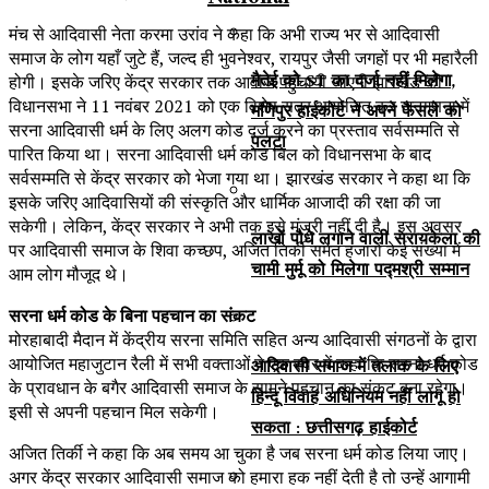
मंच से आदिवासी नेता करमा उरांव ने कहा कि अभी राज्य भर से आदिवासी
समाज के लोग यहाँ जुटे हैं, जल्द ही भुवनेश्वर, रायपुर जैसी जगहों पर भी महारैली
मैतेई को ST का दर्जा नहीं मिलेगा,
होगी। इसके जरिए केंद्र सरकार तक आवाज पहुंचायी जाएगी झारखंड की
विधानसभा ने 11 नवंबर 2021 को एक विशेष सत्र आयोजित कर जनगणना में
मणिपुर हाईकोर्ट ने अपने फैसले को
सरना आदिवासी धर्म के लिए अलग कोड दर्ज करने का प्रस्ताव सर्वसम्मति से
पलटा
पारित किया था। सरना आदिवासी धर्म कोड बिल को विधानसभा के बाद
सर्वसम्मति से केंद्र सरकार को भेजा गया था। झारखंड सरकार ने कहा था कि
इसके जरिए आदिवासियों की संस्कृति और धार्मिक आजादी की रक्षा की जा
सकेगी। लेकिन, केंद्र सरकार ने अभी तक इसे मंजूरी नहीं दी है। इस अवसर
लाखों पौधे लगाने वाली सरायकेला की
पर आदिवासी समाज के शिवा कच्छप, अजित तिर्की समेत हजारों केई संख्या में
चामी मुर्मू को मिलेगा पद्मश्री सम्मान
आम लोग मौजूद थे।
सरना धर्म कोड के बिना पहचान का संकट
मोरहाबादी मैदान में केंद्रीय सरना समिति सहित अन्य आदिवासी संगठनों के द्वारा
आयोजित महाजुटान रैली में सभी वक्ताओं ने एक स्वर में कहा कि सरना धर्म कोड
आदिवासी समाज में तलाक के लिए
के प्रावधान के बगैर आदिवासी समाज के सामने पहचान का संकट बना रहेगा।
हिन्दू विवाह अधिनियम नहीं लागू हो
इसी से अपनी पहचान मिल सकेगी।
सकता : छत्तीसगढ़ हाईकोर्ट
अजित तिर्की ने कहा कि अब समय आ चुका है जब सरना धर्म कोड लिया जाए।
अगर केंद्र सरकार आदिवासी समाज को हमारा हक नहीं देती है तो उन्हें आगामी