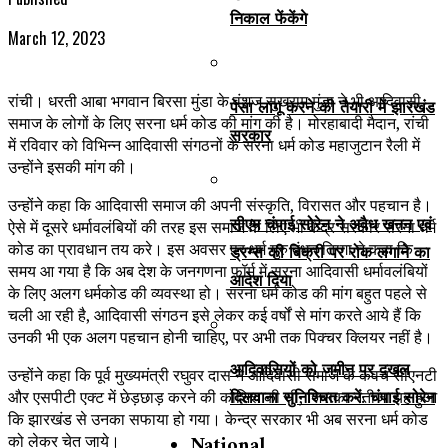
निकाल फेंकेंगे
March 12, 2023
रांची। धरती आबा भगवान बिरसा मुंडा के वंशज सुखराम मुंडा ने भी आदिवासी
पेसा लागू करने की तैयारी में झारखंड
समाज के लोगों के लिए सरना धर्म कोड की मांग की है। मोरहाबादी मैदान, रांची
सरकार
में रविवार को विभिन्न आदिवासी संगठनों के सरना धर्म कोड महाजुटान रैली में
उन्होंने इसकी मांग की।
उन्होंने कहा कि आदिवासी समाज की अपनी संस्कृति, विरासत और पहचान है।
सीएम चंपाई सोरेन ने अवैध खनन एवं
ऐसे में दूसरे धर्मावलंबियों की तरह इस समाज के लिए भी केंद्र सरकार सरना धर्म
कोड का प्रावधान तय करे। इस अवसर पर धर्म गुरु बंधन तिग्गा ने कहा कि
ड्रग्स की बिक्री पर रोक लगाने का
समय आ गया है कि अब देश के जनगणना फॉर्म में सरना आदिवासी धर्मावलंबियों
आदेश दिया
के लिए अलग धर्मकोड की व्यवस्था हो। सरना धर्म कोड की मांग बहुत पहले से
चली आ रही है, आदिवासी संगठन इसे लेकर कई वर्षों से मांग करते आये हैं कि
उनकी भी एक अलग पहचान होनी चाहिए, पर अभी तक पिक्चर क्लियर नहीं है।
आदिवासियों को जमीन पर दखल
उन्होंने कहा कि पूर्व मुख्यमंत्री रघुवर दास ने आदिवासी समाज के कवच सीएनटी
दिलवाना सुनिश्चित करें: चंपाई सोरेन
और एसपीटी एक्ट में छेड़छाड़ करने की कोशिश की थी, जिसका नतीजा यह हुआ
कि झारखंड से उनका सफाया हो गया। केन्द्र सरकार भी अब सरना धर्म कोड
National
को लेकर चेत जाये।