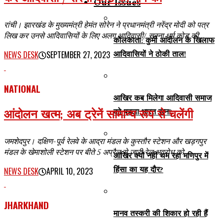
Our Issues
रांची। झारखंड के मुख्यमंत्री हेमंत सोरेन ने प्रधानमंत्री नरेंद्र मोदी को पत्र
लिख कर उनसे आदिवासियों के लिए अलग आदिवासी/ सरना धर्म कोड की...
कोलकाता: कुर्मी आंदोलन के खिलाफ
आदिवासियों ने ठोकी ताल!
NEWS DESK
SEPTEMBER 27, 2023
NATIONAL
आखिर कब मिलेगा आदिवासी समाज
आंदोलन खत्म; अब ट्रेनें सामान्य रूप से चलेंगी
को पहला भारत रत्न?
जमशेदपुर। दक्षिण-पूर्व रेलवे के आद्रा मंडल के कुस्तौर स्टेशन और खड़गपुर
मंडल के खेमाशोली स्टेशन पर बीते 5 अप्रैल से जारी रेल अवरोध को...
आखिर क्यों नहीं थम रहा मणिपुर में
हिंसा का यह दौर?
NEWS DESK
APRIL 10, 2023
JHARKHAND
मानव तस्करी की शिकार हो रही हैं