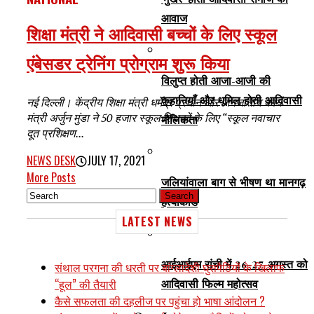
‘मुखर’ होती आदिवासी समाज की
आवाज
शिक्षा मंत्री ने आदिवासी बच्चों के लिए स्कूल
एंबेसडर ट्रेनिंग प्रोग्राम शुरू किया
विलुप्त होती आजा-आजी की
कहानियाँ और धूमिल होती आदिवासी
नई दिल्ली। केंद्रीय शिक्षा मंत्री धर्मेंद्र प्रधान और जनजातीय कार्य
मंत्री अर्जुन मुंडा ने 50 हजार स्कूल शिक्षकों के लिए “स्कूल नवाचार
मौलिकता
दूत प्रशिक्षण...
NEWS DESK
JULY 17, 2021
More Posts
जलियांवाला बाग से भीषण था मानगढ़
हत्याकांड
LATEST NEWS
आईआईएम रांची में 26-27 अगस्त को
संथाल परगना की धरती पर बांग्लादेशी घुसपैठियों के खिलाफ
“हूल” की तैयारी
आदिवासी फिल्म महोत्सव
कैसे सफलता की दहलीज पर पहुंचा हो भाषा आंदोलन ?