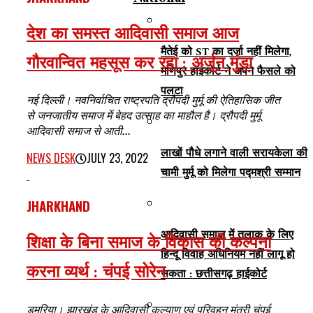
देश का समस्त आदिवासी समाज आज
मैतेई को ST का दर्जा नहीं मिलेगा,
गौरवान्वित महसूस कर रहा : अर्जुन मुंडा
मणिपुर हाईकोर्ट ने अपने फैसले को
पलटा
नई दिल्ली। नवनिर्वाचित राष्ट्रपति द्रौपदी मुर्मू की ऐतिहासिक जीत
से जनजातीय समाज में बेहद उत्साह का माहौल है। द्रौपदी मुर्मू
आदिवासी समाज से आती...
लाखों पौधे लगाने वाली सरायकेला की
NEWS DESK
JULY 23, 2022
चामी मुर्मू को मिलेगा पद्मश्री सम्मान
JHARKHAND
आदिवासी समाज में तलाक के लिए
शिक्षा के बिना समाज के विकास की कल्पना
हिन्दू विवाह अधिनियम नहीं लागू हो
करना व्यर्थ : चंपई सोरेन
सकता : छत्तीसगढ़ हाईकोर्ट
डुमरिया। झारखंड के आदिवासी कल्याण एवं परिवहन मंत्री चंपई