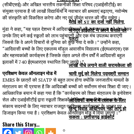
(सीबीएसई) और अखिल भारतीय तकनीकी शिक्षा परिषद (एआईसीटीई) का
संयुक्त प्रयास है जो लाखों विद्यार्थियों में नवाचार की क्षमताएं बढ़ाएगा, नवोन्मेष
की संस्कृति को विकसित करेगा और नए एवं जीवंत भारत की नींव रखेगा।
मैतेई को ST का दर्जा नहीं मिलेगा,
मुंडा ने कहा, “यह पहल देशभर में आदिवासी बच्चों की रचनात्मकता को पंख देकर
मणिपुर हाईकोर्ट ने अपने फैसले को
उनके लिए बने कई स्कूलों को लाभ पहुंचाएगी और एक मंच उपलब्ध कराएगी
पलटा
जिससे कि वे अपने विचारों से दुनिया को कुछ नया दे सकें।” उन्होंने कहा,
“आदिवासी बच्चों के लिए एकलव्य मॉडल आवासीय विद्यालय (ईएमआरएस) एक
और महत्त्वकांक्षी कार्यक्रम है जिसके तहत अगले तीन वर्षों में आदिवासी बहुल
इलाकों में 740 ईएमआरएस स्थापित किए जाएंगे।”
लाखों पौधे लगाने वाली सरायकेला की
प्रशिक्षण केवल ऑनलाइन मोड में
चामी मुर्मू को मिलेगा पद्मश्री सम्मान
EMRS के छात्रों को SIATP से बहुत लाभ होगा क्योंकि जनजातीय मामलों के
मंत्रालय का भी प्रयास है कि आदिवासी बच्चों को सर्वोत्तम संभव शिक्षा दी जाए।
आधिकारिक बयान में कहा गया है कि “कार्यक्रम को शिक्षा मंत्रालय के इनोवेशन
सेल और एआईसीटीई द्वारा स्कूली शिक्षकों के लिए “उच्च शिक्षा संस्थान के
आदिवासी समाज में तलाक के लिए
संकाय सदस्यों के लिए नवाचार राजदूत प्रशिक्षण कार्यक्रम” के आधार पर
हिन्दू विवाह अधिनियम नहीं लागू हो
डिजाइन किया गया है। प्रशिक्षण केवल ऑनलाइन मोड में दिया जाएगा।”
सकता : छत्तीसगढ़ हाईकोर्ट
Share this Story...