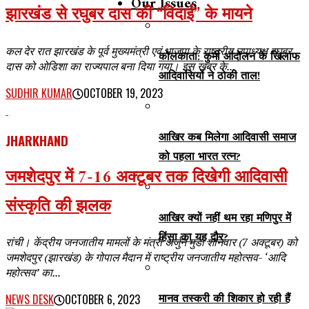
Our Issues
झारखंड से रघुबर दास की “विदाई” के मायने
कल देर रात झारखंड के पूर्व मुख्यमंत्री एवं भाजपा के राष्ट्रीय उपाध्यक्ष रघुबर
कोलकाता: कुर्मी आंदोलन के खिलाफ
दास को ओडिशा का राज्यपाल बना दिया गया। इस खबर के...
आदिवासियों ने ठोकी ताल!
SUDHIR KUMAR
OCTOBER 19, 2023
आखिर कब मिलेगा आदिवासी समाज
JHARKHAND
को पहला भारत रत्न?
जमशेदपुर में 7-16 अक्टूबर तक दिखेगी आदिवासी
संस्कृति की झलक
आखिर क्यों नहीं थम रहा मणिपुर में
हिंसा का यह दौर?
रांची। केंद्रीय जनजातीय मामलों के मंत्री अर्जुन मुंडा शनिवार (7 अक्टूबर) को
जमशेदपुर (झारखंड) के गोपाल मैदान में राष्ट्रीय जनजातीय महोत्सव- ‘आदि
महोत्सव’ का...
मानव तस्करी की शिकार हो रही हैं
NEWS DESK
OCTOBER 6, 2023