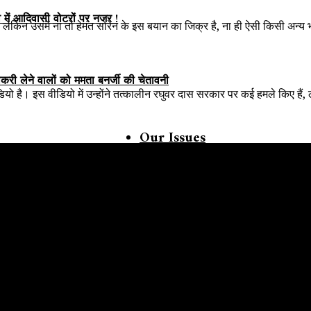
व में आदिवासी वोटरों पर नजर !
ै, लेकिन उसमें ना तो हेमंत सोरेन के इस बयान का जिक्र है, ना ही ऐसी किसी अन्
करी लेने वालों को ममता बनर्जी की चेतावनी
यो है। इस वीडियो में उन्होंने तत्कालीन रघुवर दास सरकार पर कई हमले किए हैं,
Our Issues
Exclusive
 भाषा आंदोलन ?
World
ज
 और धूमिल होती आदिवासी मौलिकता