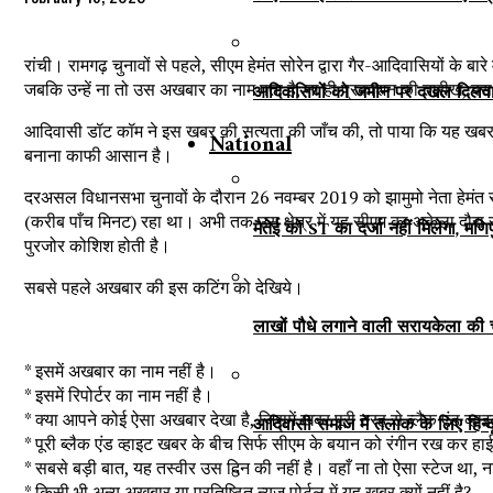
रांची। रामगढ़ चुनावों से पहले, सीएम हेमंत सोरेन द्वारा गैर-आदिवासियों के
जबकि उन्हें ना तो उस अखबार का नाम पता है, ना ही प्रकाशन की तारीख, ब
आदिवासियों को जमीन पर दखल दिलवाना 
आदिवासी डॉट कॉम ने इस खबर की सत्यता की जाँच की, तो पाया कि यह खबर फर्ज
National
बनाना काफी आसान है।
दरअसल विधानसभा चुनावों के दौरान 26 नवम्बर 2019 को झामुमो नेता हेमंत सोर
(करीब पाँच मिनट) रहा था। अभी तक उस क्षेत्र में यह सीएम का अकेला दौरा र
मैतेई को ST का दर्जा नहीं मिलेगा, मण
पुरजोर कोशिश होती है।
सबसे पहले अखबार की इस कटिंग को देखिये।
लाखों पौधे लगाने वाली सरायकेला की चाम
* इसमें अखबार का नाम नहीं है।
* इसमें रिपोर्टर का नाम नहीं है।
* क्या आपने कोई ऐसा अखबार देखा है, जिसमें खबर पूरी तरह से ब्लैक एंड व
आदिवासी समाज में तलाक के लिए हिन्द
* पूरी ब्लैक एंड व्हाइट खबर के बीच सिर्फ सीएम के बयान को रंगीन रख कर ह
* सबसे बड़ी बात, यह तस्वीर उस दिन की नहीं है। वहाँ ना तो ऐसा स्टेज था, ना
* किसी भी अन्य अखबार या प्रतिष्ठित न्यूज पोर्टल में यह खबर क्यों नहीं है?