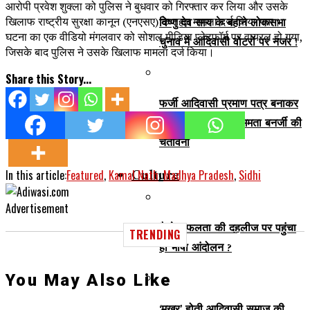
आरोपी प्रवेश शुक्ला को पुलिस ने बुधवार को गिरफ्तार कर लिया और उसके
खिलाफ राष्ट्रीय सुरक्षा कानून (एनएसए) के तहत मामला दर्ज किया गया।
विष्णु देव साय के बहाने लोकसभा
घटना का एक वीडियो मंगलवार को सोशल मीडिया प्लेटफॉर्म पर वायरल हो गया,
चुनाव में आदिवासी वोटरों पर नजर !
जिसके बाद पुलिस ने उसके खिलाफ मामला दर्ज किया।
Share this Story...
फर्जी आदिवासी प्रमाण पत्र बनाकर
नौकरी लेने वालों को ममता बनर्जी की
चेतावनी
Culture
In this article:
Featured
,
Kamal Nath
,
Madhya Pradesh
,
Sidhi
Advertisement
कैसे सफलता की दहलीज पर पहुंचा
TRENDING
हो भाषा आंदोलन ?
You May Also Like