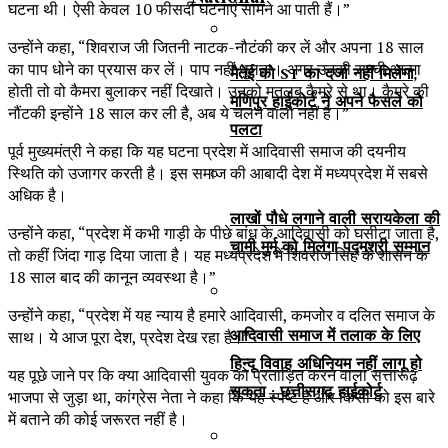
घटना थी। ऐसी केवल 10 फीसदी घटनाएं सामने आ पाती हैं।”
उन्होंने कहा, “शिवराज जी जितनी नाटक-नौटंकी कर लें और अपना 18 साल
का पाप धोने का प्रयास कर लें। पाप नहीं धुलता। अगर उनकी सच्ची आत्मा
मैतेई को ST का दर्जा नहीं मिलेगा,
होती तो वो कैमरा बुलाकर नहीं दिखाते। उनको मतलब कैमरे से था। कैमरे की
मणिपुर हाईकोर्ट ने अपने फैसले को
नौंटकी इन्होंने 18 साल कर ली है, अब ये चलने वाली नहीं है।”
पलटा
पूर्व मुख्यमंत्री ने कहा कि यह घटना प्रदेश में आदिवासी समाज की दयनीय
स्थिति को उजागर करती है। इस समाज की आबादी देश में मध्यप्रदेश में सबसे
अधिक है।
लाखों पौधे लगाने वाली सरायकेला की
उन्होंने कहा, “प्रदेश में कभी गाड़ी के पीछे बांध के आदिवासी को घसीटा जाता है,
चामी मुर्मू को मिलेगा पद्मश्री सम्मान
तो कहीं जिंदा गाड़ दिया जाता है। यह मध्यप्रदेश में शिवराज सिंह के शासन के
18 साल बाद की कानून व्यवस्था है।”
उन्होंने कहा, “प्रदेश में यह न्याय है हमारे आदिवासी, कमजोर व दलित समाज के
आदिवासी समाज में तलाक के लिए
साथ। ये आज पूरा देश, प्रदेश देख रहा है।”
हिन्दू विवाह अधिनियम नहीं लागू हो
यह पूछे जाने पर कि क्या आदिवासी युवक को प्रताड़ित करने वाला सत्तारूढ़
सकता : छत्तीसगढ़ हाईकोर्ट
भाजपा से जुड़ा था, कांग्रेस नेता ने कहा कि यह स्पष्ट है और किसी को इस बारे
में बताने की कोई जरूरत नहीं है।