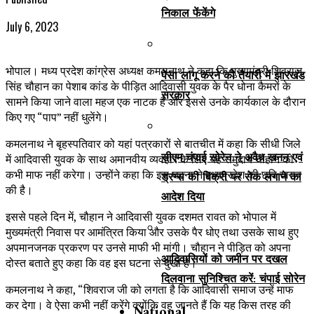
निकाल फेंकेंगे
July 6, 2023
भोपाल। मध्य प्रदेश कांग्रेस अध्यक्ष कमलनाथ ने कहा कि मुख्यमंत्री शिवराज
पेसा लागू करने की तैयारी में झारखंड
सिंह चौहान का पेशाब कांड के पीड़ित आदिवासी युवक के पैर धोना कैमरों के
सरकार
सामने किया जाने वाला महज एक नाटक है और इससे उनके कार्यकाल के दौरान
किए गए “पाप” नहीं धुलेंगे।
कमलनाथ ने बृहस्पतिवार को यहां पत्रकारों से बातचीत में कहा कि सीधी जिले
सीएम चंपाई सोरेन ने अवैध खनन एवं
में आदिवासी युवक के साथ अमानवीय व्यवहार के लिए यह समुदाय चौहान को
कभी माफ नहीं करेगा। उन्होंने कहा कि इस घटना ने मध्यप्रदेश की छवि खराब
ड्रग्स की बिक्री पर रोक लगाने का
की है।
आदेश दिया
इससे पहले दिन में, चौहान ने आदिवासी युवक दशमत रावत को भोपाल में
मुख्यमंत्री निवास पर आमंत्रित किया और उसके पैर धोए तथा उसके साथ हुए
अपमानजनक प्रकरण पर उनसे माफी भी मांगी। चौहान ने पीड़ित को अपना
आदिवासियों को जमीन पर दखल
दोस्त बताते हुए कहा कि वह इस घटना से दुखी हैं।
दिलवाना सुनिश्चित करें: चंपाई सोरेन
कमलनाथ ने कहा, “शिवराज जी को लगता है कि आदिवासी समाज उन्हें माफ
कर देगा। वे ऐसा कभी नहीं करेंगे क्योंकि वह जानते हैं कि यह किस तरह की
National