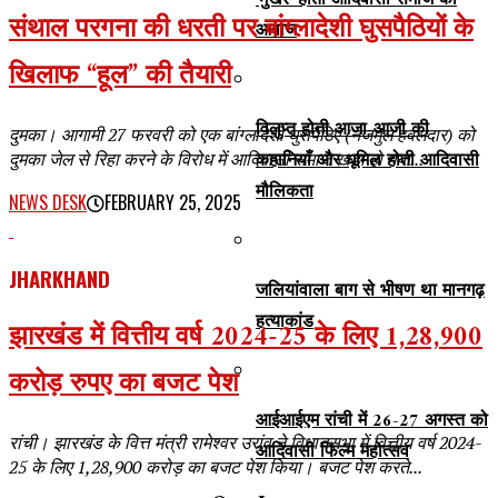
‘मुखर’ होती आदिवासी समाज की
संथाल परगना की धरती पर बांग्लादेशी घुसपैठियों के
आवाज
खिलाफ “हूल” की तैयारी
विलुप्त होती आजा-आजी की
दुमका। आगामी 27 फरवरी को एक बांग्लादेशी घुसपैठिए (नजमुल हवलदार) को
कहानियाँ और धूमिल होती आदिवासी
दुमका जेल से रिहा करने के विरोध में आदिवासी समाज खड़ा हो गया...
मौलिकता
NEWS DESK
FEBRUARY 25, 2025
JHARKHAND
जलियांवाला बाग से भीषण था मानगढ़
हत्याकांड
झारखंड में वित्तीय वर्ष 2024-25 के लिए 1,28,900
करोड़ रुपए का बजट पेश
आईआईएम रांची में 26-27 अगस्त को
रांची। झारखंड के वित्त मंत्री रामेश्वर उरांव ने विधानसभा में वित्तीय वर्ष 2024-
आदिवासी फिल्म महोत्सव
25 के लिए 1,28,900 करोड़ का बजट पेश किया। बजट पेश करते...