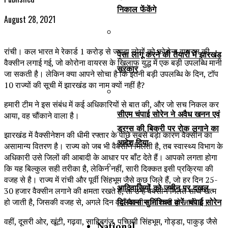
निकाल फेंकेंगे
August 28, 2021
रांची। कल भारत मे रेकार्ड 1 करोड़ से ज्यादा लोगों को कोरोना वायरस की
पेसा लागू करने की तैयारी में झारखंड
वैक्सीन लगाई गई, जो कोरोना वायरस के खिलाफ युद्ध में एक बड़ी उपलब्धि मानी
सरकार
जा सकती है। लेकिन क्या आपने सोचा है कि इतनी बड़ी उपलब्धि के दिन, टॉप
10 राज्यों की सूची में झारखंड का नाम क्यों नहीं है?
हमारी टीम ने इस संबंध में कई अधिकारियों से बात की, और जो सच निकल कर
सीएम चंपाई सोरेन ने अवैध खनन एवं
आया, वह चौंकाने वाला है।
ड्रग्स की बिक्री पर रोक लगाने का
झारखंड में वैक्सीनेशन की धीमी रफ्तार के पीछे सबसे बड़ा कारण वैक्सीन का
आदेश दिया
असामान्य वितरण है। राज्य को जब भी वैक्सीन मिलती है, तब स्वास्थ्य विभाग के
अधिकारी उसे जिलों की आबादी के आधार पर बाँट देते हैं। आपको लगता होगा
कि यह बिल्कुल सही तरीका है, लेकिन नहीं, सारी दिक्कत इसी प्रक्रिया की
वजह से है। राज्य में रांची और पूर्वी सिंहभूम जैसे कुछ जिले हैं, जो हर दिन 25-
आदिवासियों को जमीन पर दखल
30 हजार वैक्सीन लगाने की क्षमता रखते हैं, तो उन्हें वैक्सीन मिलते साथ खत्म
दिलवाना सुनिश्चित करें: चंपाई सोरेन
हो जाती है, जिसकी वजह से, अगले दिन वहाँ वैक्सीन की कमी हो जाती है।
वहीं, दूसरी ओर, खूंटी, गढ़वा, साहिबगंज, पच्छिमी सिंहभूम, गोड्डा, पाकुड़ जैसे
National