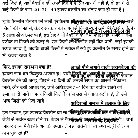
कई जिले हैं, जहाँ वैक्सीन की खपत दिन में 4-5 हजार भी नहीं है, तो इन में से
कई जिलों के पास 20- 30- 40 हजार वैक्सीन का भंडार जमा हो गया है।
चूंकि वैक्सीन वितरण की सारी प्रक्रिया ऑनलाइन है, इसलिए इन भंडारण वाले
मैतेई को ST का दर्जा नहीं मिलेगा,
जिलों की वजह से, केंद्र सरकार को लगता है कि राज्य में अभी भी वैक्सीन के 4-
मणिपुर हाईकोर्ट ने अपने फैसले को
5 लाख डोज उपलब्ध हैं, इसलिए वे भी वैक्सीन का नया कोटा नहीं भेजते। नया
पलटा
स्टॉक ना मिलने की वजह से, उन जिलों को वैक्सीन नहीं मिल पाती, जहां इसकी
खपत ज्यादा है, जबकि बाकी जिलों में स्टॉक में रखे हुए वैक्सीन के खराब होने का
भी खतरा रहता है।
फिर, इसका समाधान क्या है?
लाखों पौधे लगाने वाली सरायकेला की
इसका समाधान बिल्कुल आसान है। सभी जिलों को आबादी के आधार पर
चामी मुर्मू को मिलेगा पद्मश्री सम्मान
वैक्सीन देने की जगह, पिछले 30 दिनों की उनकी खपत का औसत निकाला
जाये, और उसी आधार पर, उन्हें अधिकतम 3-4 दिन का स्टॉक रखने की
इजाजत दी जाये। अगर किसी जिले के पास उस से ज्यादा स्टॉक है, तो उसे
अन्य जिलों को भेजा जाये।
आदिवासी समाज में तलाक के लिए
हिन्दू विवाह अधिनियम नहीं लागू हो
इस प्रकार, हम उपलब्ध वैक्सीन का ना सिर्फ बेहतर उपयोग कर पायेंगे, बल्कि,
तेजी से स्टॉक खत्म होने पर, केंद्र से वैक्सीन भी आसानी से मिल सकेगी। तभी
सकता : छत्तीसगढ़ हाईकोर्ट
जाकर राज्य में वैक्सीनेशन की रफ्तार तेज हो सकेगी। स्वास्थ्य मंत्री जी, क्या
आप सुन रहे हैं?