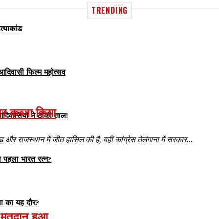
TRENDING
त्याकांड
आदिवासी फिल्म महोत्सव
 पर कब्जा किया
दिवासियों ने ठोकी ताल!
़ और राजस्थान में जीत हासिल की है, वहीं कांग्रेस तेलंगाना में सरकार...
पहला भारत रत्न?
ंसा का यह दौर?
 मतदान हुआ