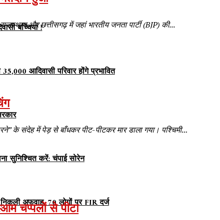
, राजस्थान और छत्तीसगढ़ में जहां भारतीय जनता पार्टी (BJP) की...
वासी बच्चियां !
ण से 35,000 आदिवासी परिवार होंगे प्रभावित
िंग
 सरकार
” के संदेह में पेड़ से बाँधकर पीट-पीटकर मार डाला गया। पश्चिमी...
सुनिश्चित करें: चंपाई सोरेन
ात निकली अफवाह, 70 लोगों पर FIR दर्ज
रेआम चप्पलों से पीटा